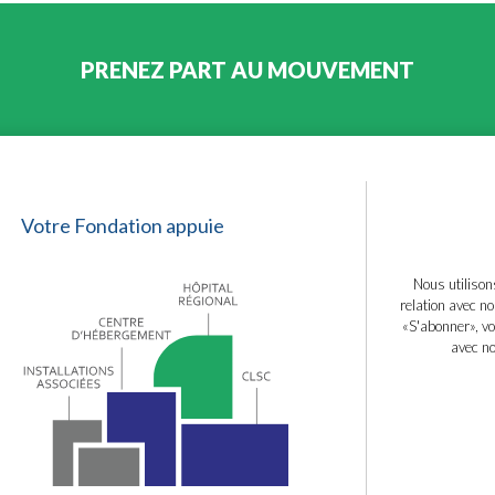
PRENEZ PART AU MOUVEMENT
Votre Fondation appuie
Nous utilison
relation avec no
«S'abonner», vo
avec no