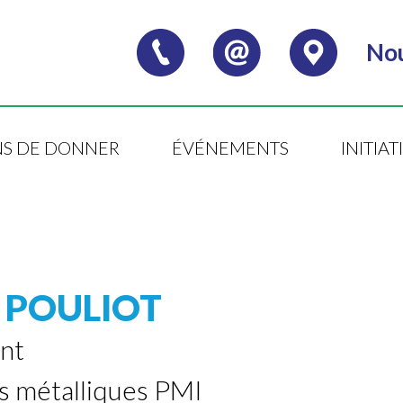
Nou
S DE DONNER
ÉVÉNEMENTS
INITIA
 POULIOT
nt
s métalliques PMI