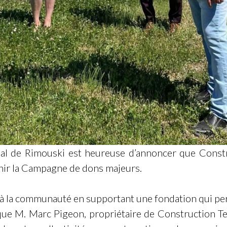
nal de Rimouski est heureuse d’annoncer que Constr
nir la Campagne de dons majeurs.
 la communauté en supportant une fondation qui perm
ique M. Marc Pigeon, propriétaire de Construction T